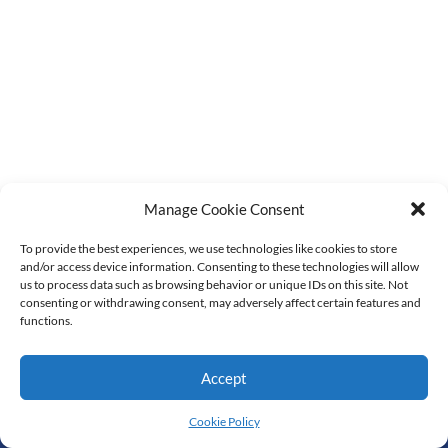
Manage Cookie Consent
To provide the best experiences, we use technologies like cookies to store
and/or access device information. Consenting to these technologies will allow
us to process data such as browsing behavior or unique IDs on this site. Not
consenting or withdrawing consent, may adversely affect certain features and
functions.
Accept
© All Rights Reserved
Cookie Policy