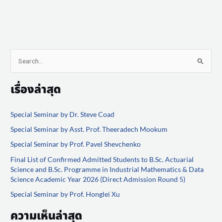
S
e
เรื่องล่าสุด
a
r
Special Seminar by Dr. Steve Coad
c
Special Seminar by Asst. Prof. Theeradech Mookum
h
f
Special Seminar by Prof. Pavel Shevchenko
o
Final List of Confirmed Admitted Students to B.Sc. Actuarial
Science and B.Sc. Programme in Industrial Mathematics & Data
r
Science Academic Year 2026 (Direct Admission Round 5)
:
Special Seminar by Prof. Honglei Xu
ความเห็นล่าสุด