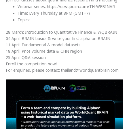
Join our classes about quant finance research and modelling
Webinar series: https://qr.wqbrain.com/TH-WEBINAR
Time: Every Thursday at 8PM (GMT+7)
Topics:
28 March: Introduction to Quantitative Finance & WQBRAIN
04 April: BRAIN basics & write your first alpha on BRAIN
11 April: Fundamental & model datasets
18 April: Price volume data & CHN region
25 April: Q&A session
Enroll the competition now!
For enquiries, please contact: thailand@worldquantbrain.com