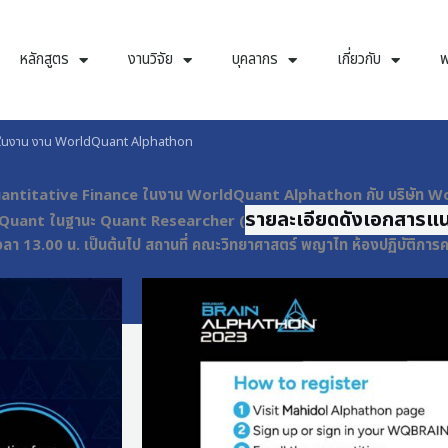
หลักสูตร
งานวิจัย
บุคลากร
เกี่ยวกับ
พ
nce ในงาน งาน WorldQuant Alphathon
าง Quantitative Finance ในงาน WorldQuant Alphathon กับ บริษัท W
รายละเอียดดังเอกสารแ
rldQuant ในฐานะ Quant Researcher (
ลา 13.00 น. เป็นต้นไป สถานที่ คณะวิทยาศาสตร์ พญาไท ห้องปฏิบัติการ