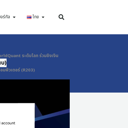
อร์ทัล
ไทย
orldQuant ระดับโลก ร่วมชิงเงิน
นบ)
คอมพิวเตอร์ (R203)