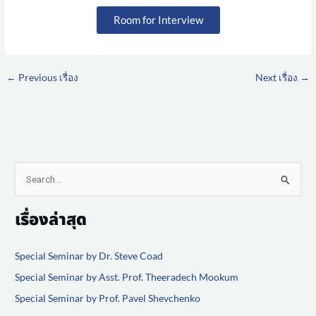
Room for Interview
←
Previous เรื่อง
Next เรื่อง
→
S
e
เรื่องล่าสุด
a
r
Special Seminar by Dr. Steve Coad
c
Special Seminar by Asst. Prof. Theeradech Mookum
h
f
Special Seminar by Prof. Pavel Shevchenko
o