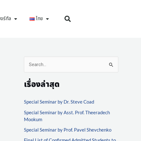
อร์ทัล
ไทย
S
e
เรื่องล่าสุด
a
r
Special Seminar by Dr. Steve Coad
c
Special Seminar by Asst. Prof. Theeradech
h
Mookum
f
Special Seminar by Prof. Pavel Shevchenko
o
Final List of Confirmed Admitted Students to