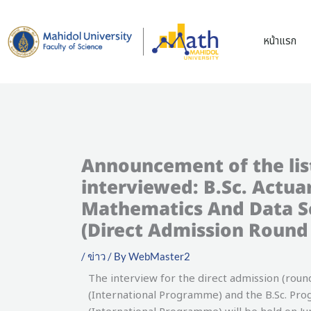
Skip
to
หน้าแรก
content
Announcement of the list
interviewed: B.Sc. Actuar
Mathematics And Data S
(Direct Admission Round 
/
ข่าว
/ By
WebMaster2
The interview for the direct admission (round
(International Programme) and the B.Sc. Pro