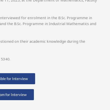
une 11, 2025, at the Department of Mathematics, Faculty
 interviewed for enrolment in the B.Sc. Programme in
 and the B.Sc. Programme in Industrial Mathematics and
estioned on their academic knowledge during the
 5340.
gible for Interview
om for Interview