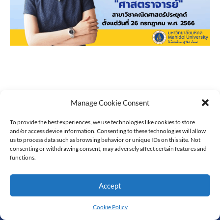
Manage Cookie Consent
To provide the best experiences, we use technologies like cookies to store
and/or access device information. Consenting to these technologies will allow
us to process data such as browsing behavior or unique IDs on this site. Not
consenting or withdrawing consent, may adversely affect certain features and
functions.
Accept
© All Rights Reserved
Cookie Policy