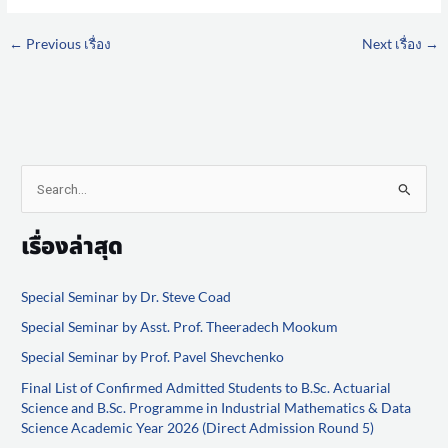
←
Previous เรื่อง
Next เรื่อง
→
S
e
เรื่องล่าสุด
a
r
Special Seminar by Dr. Steve Coad
c
Special Seminar by Asst. Prof. Theeradech Mookum
h
f
Special Seminar by Prof. Pavel Shevchenko
o
Final List of Confirmed Admitted Students to B.Sc. Actuarial
Science and B.Sc. Programme in Industrial Mathematics & Data
r
Science Academic Year 2026 (Direct Admission Round 5)
: