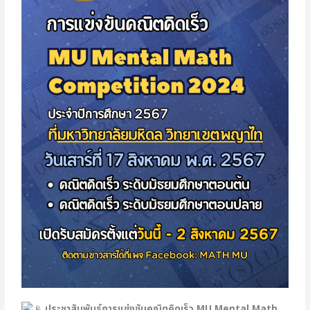
ประชาสัมพันธ์การแข่งขันคณิตคิดเร็ว MU Mental Math