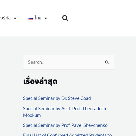
อร์ทัล
ไทย
S
e
เรื่องล่าสุด
a
r
Special Seminar by Dr. Steve Coad
c
Special Seminar by Asst. Prof. Theeradech
h
Mookum
f
Special Seminar by Prof. Pavel Shevchenko
o
Final List of Confirmed Admitted Students to