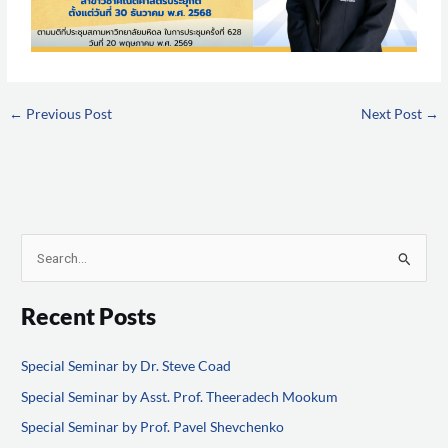
←
Previous Post
Next Post
→
S
e
Recent Posts
a
r
Special Seminar by Dr. Steve Coad
c
Special Seminar by Asst. Prof. Theeradech Mookum
h
f
Special Seminar by Prof. Pavel Shevchenko