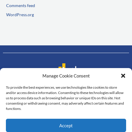
Comments feed
WordPress.org
Manage Cookie Consent
To provide the best experiences, we use technologies like cookies to store
Contact us
and/or access device information. Consenting to these technologies will allow
us to process data such as browsing behavior or unique IDs on this site. Not
Department of Mathematics
consenting or withdrawing consent, may adversely affect certain features and
Faculty of Science, Mahidol University
functions.
272 Rama VI Road, Thung Phayathai,
Ratchathewi, Bangkok, 10400
Accept
Tel: +66 2201-5340-3, Fax: +66 2201-5343