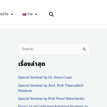
อร์ทัล
ไทย
S
e
เรื่องล่าสุด
a
r
Special Seminar by Dr. Steve Coad
c
Special Seminar by Asst. Prof. Theeradech
h
Mookum
f
Special Seminar by Prof. Pavel Shevchenko
o
Final List of Confirmed Admitted Students to