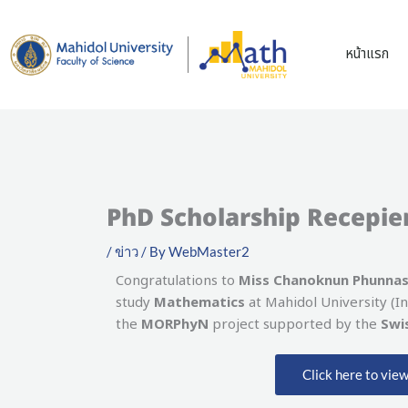
Skip
to
หน้าแรก
content
PhD Scholarship Recepi
/
ข่าว
/ By
WebMaster2
Congratulations to
Miss Chanoknun Phunna
study
Mathematics
at Mahidol University (I
the
MORPhyN
project supported by the
Swis
Click here to vie