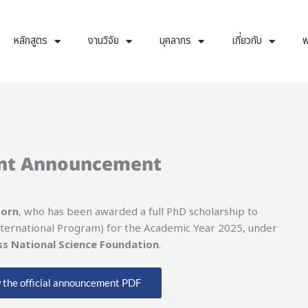
หลักสูตร
งานวิจัย
บุคลากร
เกี่ยวกับ
พ
ent Announcement
sorn
, who has been awarded a full PhD scholarship to
nternational Program) for the Academic Year 2025, under
s National Science Foundation
.
w the official announcement PDF