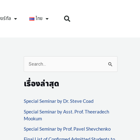
อร์ทัล
ไทย
S
e
เรื่องล่าสุด
a
r
Special Seminar by Dr. Steve Coad
c
Special Seminar by Asst. Prof. Theeradech
h
Mookum
f
Special Seminar by Prof. Pavel Shevchenko
o
Final List of Confirmed Admitted Students to