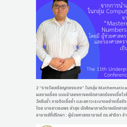
2 “รางวัลเหรียญทองแดง” ในกลุ่ม Mathematica
ผลงานเรื่อง แบบจำลองทางคณิตศาสตร์ของเชื้อไวรั
วัคซีนซ้ำ การติดเชื้อซ้ำ และสภาวะระบาดอย่างเรื้อรัง
โดย นางสาวธนพร คำสุข นักศึกษาภาควิชาคณิตศาสต
อาจารย์ที่ปรึกษา : ผู้ช่วยศาสตราจารย์ ดร.ฟาริดา จ