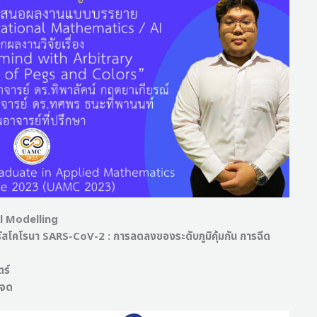
l Modelling
สโคโรนา SARS-CoV-2 : การลดลงของระดับภูมิคุ้มกัน การฉีด
ร์
ำจด