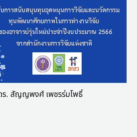
ดร. สัญญพงศ์ เพชรร่มโพธิ์