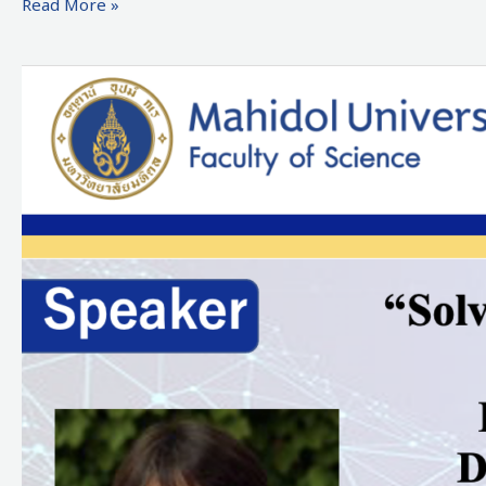
Read More »
Special
Seminar
by
Prof.
Dr.
Arthur
Benjamin