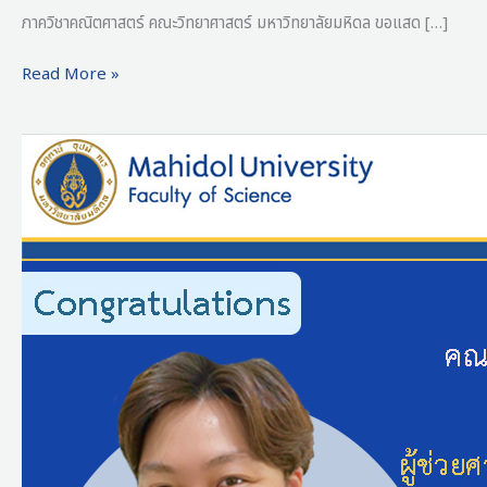
ภาควิชาคณิตศาสตร์ คณะวิทยาศาสตร์ มหาวิทยาลัยมหิดล ขอแสด […]
Read More »
ขอ
แสดง
ความ
ยินดี
กับ
ผู้
ช่วย
ศาสตราจารย์
ดร.
สัญญ
พงศ์
เพชร
ร่มโพธิ์