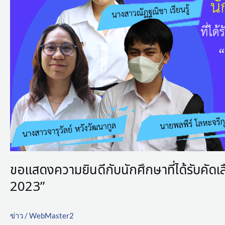
นักศึกษา
แลก
เปลี่ยน
ใน
โครงการ
“KAIST
Summer
School
in
Mathematics
2023”
ขอแสดงความยินดีกับนักศึกษาที่ได้รับค
2023”
ข่าว
/
WebMaster2