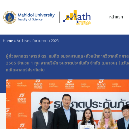
Skip
to
หน้าแรก
content
Home
»
Archives for เมษายน 2023
ผู้ช่วยศาสตราจารย์ ดร. สมคิด อมรสมานกุล (หัวหน้าภาควิชาคณิตศาส
2565 จำนวน 1 ทุน จากบริษัท ธนชาตประกันภัย จำกัด (มหาชน) ในวันอั
คณิตศาสตร์ประกันภัย