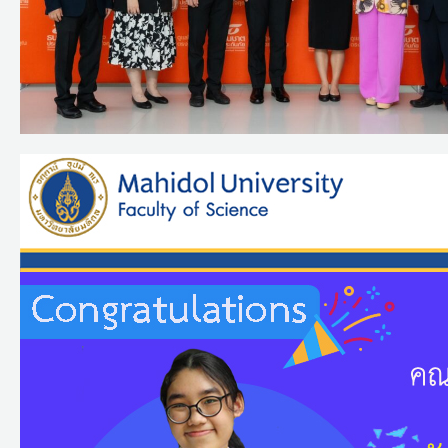
ขอ
แสดง
ความ
ยินดี
กับ
นักศึกษา
ที่
ได้
รับ
คัด
เลือก
เป็น