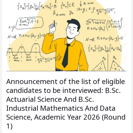
of
the
list
of
eligible
candidates
to
be
interviewed:
B.Sc.
Actuarial
Science
Announcement of the list of eligible
And
B.Sc.
candidates to be interviewed: B.Sc.
Industrial
Actuarial Science And B.Sc.
Mathematics
Industrial Mathematics And Data
And
Data
Science, Academic Year 2026 (Round
Science,
1)
Academic