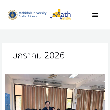
Skip
to
content
มกราคม 2026
ผู้
ช่วย
ศาสตราจารย์
สมคิด
อมร
สมาน
กุล