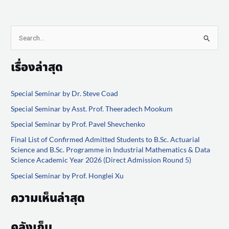
S
e
เรื่องล่าสุด
a
r
Special Seminar by Dr. Steve Coad
c
Special Seminar by Asst. Prof. Theeradech Mookum
h
f
Special Seminar by Prof. Pavel Shevchenko
o
Final List of Confirmed Admitted Students to B.Sc. Actuarial
Science and B.Sc. Programme in Industrial Mathematics & Data
r
Science Academic Year 2026 (Direct Admission Round 5)
:
Special Seminar by Prof. Honglei Xu
ความเห็นล่าสุด
คลังเก็บ