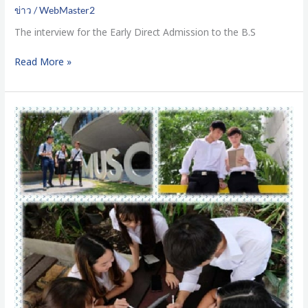
Year
ข่าว
/
WebMaster2
2026
(Round
The interview for the Early Direct Admission to the B.S
1)
Read More »
Application
for
Admission
to
B.Sc.
Programme
in
Actuarial
Science
and
B.Sc.
Programme
in