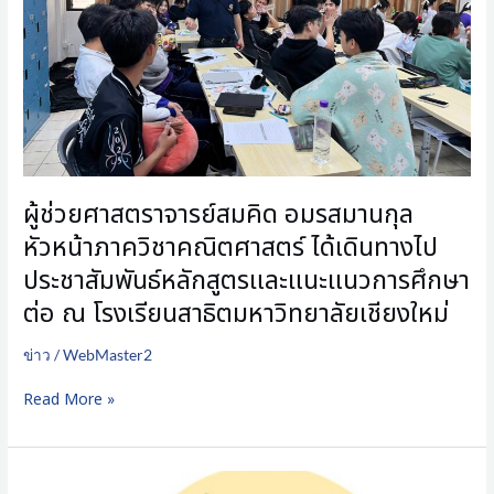
หัวหน้า
ภาค
วิชา
คณิตศาสตร์
ได้
เดิน
ทาง
ไป
ผู้ช่วยศาสตราจารย์สมคิด อมรสมานกุล
ประชาสัมพันธ์
หลักสูตร
หัวหน้าภาควิชาคณิตศาสตร์ ได้เดินทางไป
และ
ประชาสัมพันธ์หลักสูตรและแนะแนวการศึกษา
แนะแนว
ต่อ ณ โรงเรียนสาธิตมหาวิทยาลัยเชียงใหม่
การ
ศึกษา
ข่าว
/
WebMaster2
ต่อ
ณ
Read More »
โรงเรียนสาธิต
มหาวิทยาลัย
เชียงใหม่
Announcement