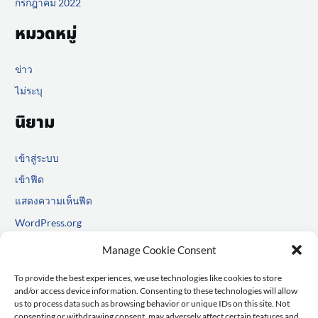
กรกฎาคม 2022
หมวดหมู่
ข่าว
ไม่ระบุ
นิยาม
เข้าสู่ระบบ
เข้าฟีด
แสดงความเห็นฟีด
WordPress.org
Manage Cookie Consent
To provide the best experiences, we use technologies like cookies to store
and/or access device information. Consenting to these technologies will allow
us to process data such as browsing behavior or unique IDs on this site. Not
consenting or withdrawing consent, may adversely affect certain features and