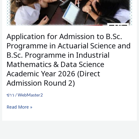
Industrial
Mathematics
&
Data
Science
Application for Admission to B.Sc.
Academic
Year
Programme in Actuarial Science and
2026
B.Sc. Programme in Industrial
(Direct
Admission
Mathematics & Data Science
Round
Academic Year 2026 (Direct
2)
Admission Round 2)
ข่าว
/
WebMaster2
Read More »