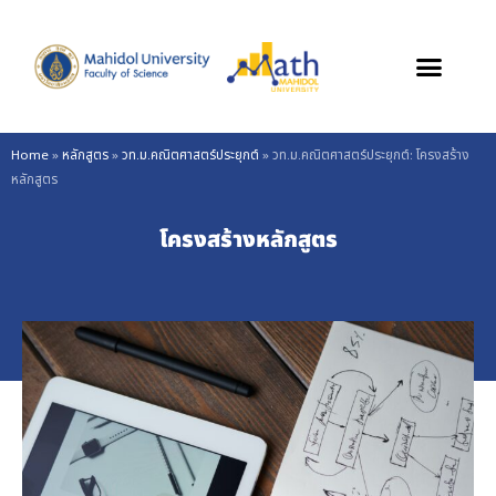
Skip
to
content
Home
»
หลักสูตร
»
วท.ม.คณิตศาสตร์ประยุกต์
»
วท.ม.คณิตศาสตร์ประยุกต์: โครงสร้าง
หลักสูตร
โครงสร้างหลักสูตร