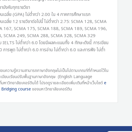
ชาบังคับทุกรายวิชา
ยนเฉลี่ย (GPA) ไม่ต่ำกว่า 2.00 ใน 4 ภาคการศึกษาแรก
ยนเฉลี่ย 12 รายวิชาต่อไปนี้ ไม่ต่ำกว่า 2.75: SCMA 128, SCMA
A 167, SCMA 175, SCMA 188, SCMA 189, SCMA 196,
, SCMA 249, SCMA 288, SCMA 328, SCMA 329
IELTS ไม่ต่ำกว่า 6.0 โดยมีผลคะแนนทั้ง 4 ทักษะดังนี้: การเขียน
.0 การพูด ไม่ต่ำกว่า 6.0 การอ่าน ไม่ต่ำกว่า 6.0 และการฟัง ไม่ต่ำ
รสอบความรู้ความสามารถภาษาอังกฤษไม่เป็นไปตามเกณฑ์ที่กำหนดไว้ใน
ะเบียนเรียนปรับพื้นฐานภาษาอังกฤษ (English Language
มหาวิทยาลัยเคอร์ตินได้ โปรดดูรายละเอียดเพิ่มเติมที่หน้าเว็บไซต์
e
 Bridging course
ของมหาวิทยาลัยเคอร์ติน