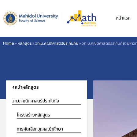
Skip
to
หน้าแรก
content
Home
»
หลักสูตร
»
วท.บ.คณิตศาสตร์ประกันภัย
»
วท.บ.คณิตศาสตร์ประกันภัย: มหาวิท
หน้าหลักสูตร
วท.บ.คณิตศาสตร์ประกันภัย
โครงสร้างหลักสูตร
การคัดเลือกบุคคลเข้าศึกษา