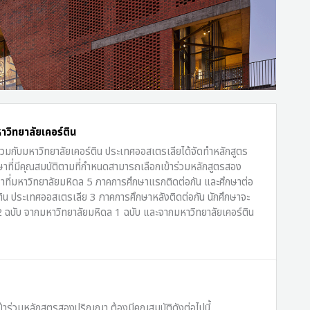
าวิทยาลัยเคอร์ติน
่วมกับมหาวิทยาลัยเคอร์ติน ประเทศออสเตรเลียได้จัดทำหลักสูตร
าที่มีคุณสมบัติตามที่กำหนดสามารถเลือกเข้าร่วมหลักสูตรสอง
าที่มหาวิทยาลัยมหิดล 5 ภาคการศึกษาแรกติดต่อกัน และศึกษาต่อ
์ติน ประเทศออสเตรเลีย 3 ภาคการศึกษาหลังติดต่อกัน นักศึกษาจะ
2 ฉบับ จากมหาวิทยาลัยมหิดล 1 ฉบับ และจากมหาวิทยาลัยเคอร์ติน
เข้าร่วมหลักสูตรสองปริญญา ต้องมีคุณสมบัติดังต่อไปนี้