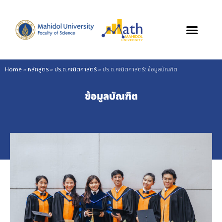
Skip
to
content
Home
»
หลักสูตร
»
ปร.ด.คณิตศาสตร์
»
ปร.ด.คณิตศาสตร์: ข้อมูลบัณฑิต
ข้อมูลบัณฑิต