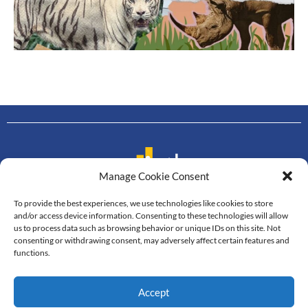
Manage Cookie Consent
To provide the best experiences, we use technologies like cookies to store
Contact us
and/or access device information. Consenting to these technologies will allow
us to process data such as browsing behavior or unique IDs on this site. Not
Department of Mathematics
consenting or withdrawing consent, may adversely affect certain features and
Faculty of Science, Mahidol University
functions.
272 Rama VI Road, Thung Phayathai,
Ratchathewi, Bangkok, 10400
Accept
Tel: +66 2201-5340-3, Fax: +66 2201-5343