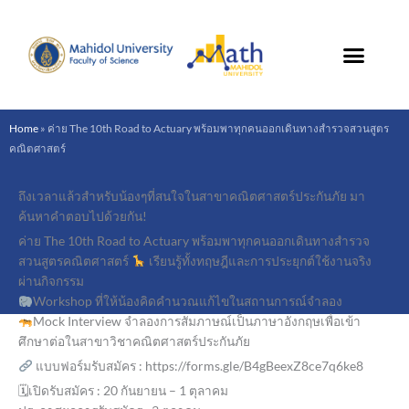
Skip
to
content
Home
»
ค่าย The 10th Road to Actuary พร้อมพาทุกคนออกเดินทางสำรวจสวนสูตร
คณิตศาสตร์
ถึงเวลาแล้วสำหรับน้องๆที่สนใจในสาขาคณิตศาสตร์ประกันภัย มา
ค้นหาคำตอบไปด้วยกัน!
ค่าย The 10th Road to Actuary พร้อมพาทุกคนออกเดินทางสำรวจ
สวนสูตรคณิตศาสตร์
เรียนรู้ทั้งทฤษฎีและการประยุกต์ใช้งานจริง
ผ่านกิจกรรม
Workshop ที่ให้น้องคิดคำนวณแก้ไขในสถานการณ์จำลอง
Mock Interview จำลองการสัมภาษณ์เป็นภาษาอังกฤษเพื่อเข้า
ศึกษาต่อในสาขาวิชาคณิตศาสตร์ประกันภัย
แบบฟอร์มรับสมัคร : https://forms.gle/B4gBeexZ8ce7q6ke8
🗓เปิดรับสมัคร : 20 กันยายน – 1 ตุลาคม