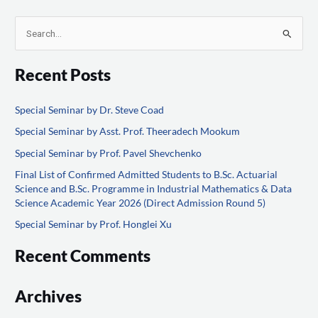
S
e
Recent Posts
a
r
Special Seminar by Dr. Steve Coad
c
Special Seminar by Asst. Prof. Theeradech Mookum
h
f
Special Seminar by Prof. Pavel Shevchenko
o
Final List of Confirmed Admitted Students to B.Sc. Actuarial
Science and B.Sc. Programme in Industrial Mathematics & Data
r
Science Academic Year 2026 (Direct Admission Round 5)
:
Special Seminar by Prof. Honglei Xu
Recent Comments
Archives