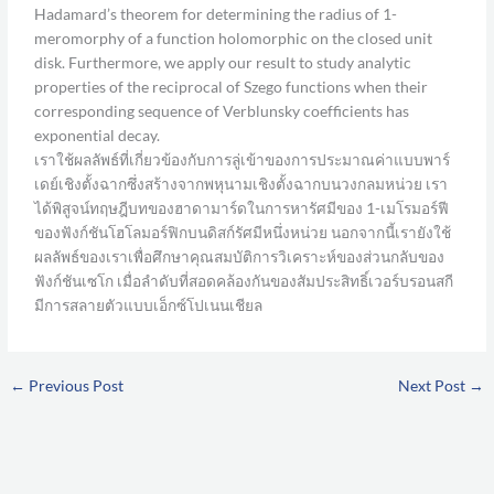
Hadamard’s theorem for determining the radius of 1-
meromorphy of a function holomorphic on the closed unit
disk. Furthermore, we apply our result to study analytic
properties of the reciprocal of Szego functions when their
corresponding sequence of Verblunsky coefficients has
exponential decay.
เราใช้ผลลัพธ์ที่เกี่ยวข้องกับการลู่เข้าของการประมาณค่าแบบพาร์
เดย์เชิงตั้งฉากซึ่งสร้างจากพหุนามเชิงตั้งฉากบนวงกลมหน่วย เรา
ได้พิสูจน์ทฤษฎีบทของฮาดามาร์ดในการหารัศมีของ 1-เมโรมอร์ฟี
ของฟังก์ชันโฮโลมอร์ฟิกบนดิสก์รัศมีหนึ่งหน่วย นอกจากนี้เรายังใช้
ผลลัพธ์ของเราเพื่อศึกษาคุณสมบัติการวิเคราะห์ของส่วนกลับของ
ฟังก์ชันเซโก เมื่อลำดับที่สอดคล้องกันของสัมประสิทธิ์เวอร์บรอนสกี
มีการสลายตัวแบบเอ็กซ์โปเนนเชียล
←
Previous Post
Next Post
→