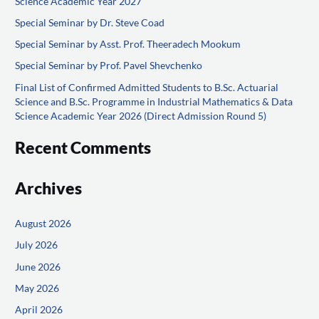
Science Academic Year 2027
f
Special Seminar by Dr. Steve Coad
o
Special Seminar by Asst. Prof. Theeradech Mookum
r
Special Seminar by Prof. Pavel Shevchenko
:
Final List of Confirmed Admitted Students to B.Sc. Actuarial
Science and B.Sc. Programme in Industrial Mathematics & Data
Science Academic Year 2026 (Direct Admission Round 5)
Recent Comments
Archives
August 2026
July 2026
June 2026
May 2026
April 2026