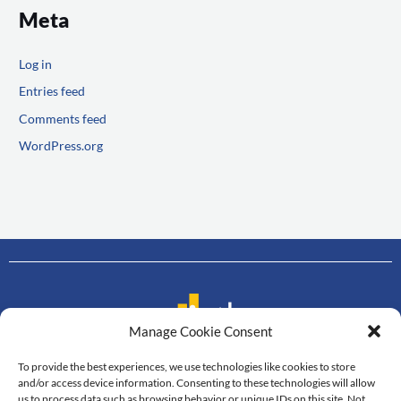
Meta
Log in
Entries feed
Comments feed
WordPress.org
Manage Cookie Consent
To provide the best experiences, we use technologies like cookies to store
Contact us
and/or access device information. Consenting to these technologies will allow
us to process data such as browsing behavior or unique IDs on this site. Not