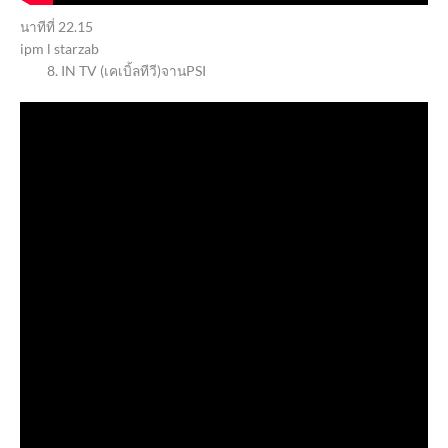
นาทีที่ 22.15
ipm l starzab
IN TV (เคเบิ้ลทีวี)จานPSI