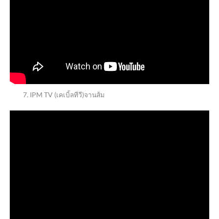
IPM TV (เคเบิ้ลทีวี)จานส้ม