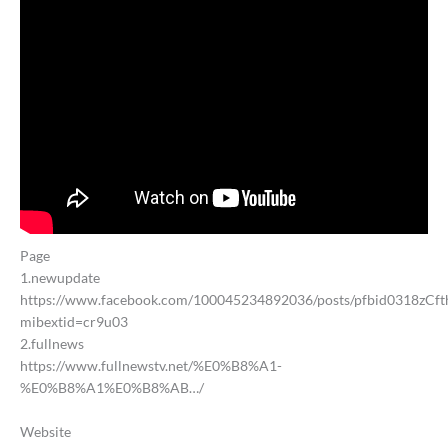
Page
1.newupdate
https://www.facebook.com/100045234892036/posts/pfbid031
mibextid=cr9u03
2.fullnews
https://www.fullnewstv.net/%E0%B8%A1-
%E0%B8%A1%E0%B8%AB…/
Website