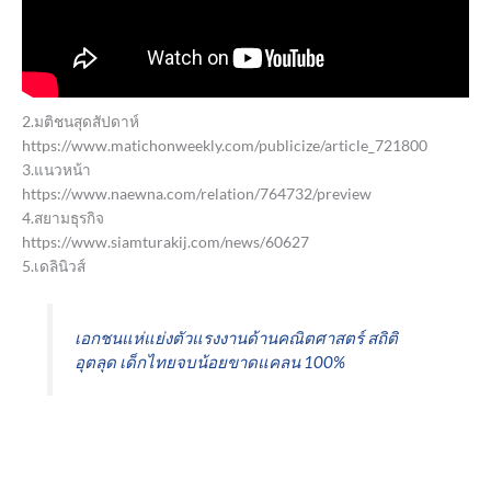
2.มติชนสุดสัปดาห์
https://www.matichonweekly.com/publicize/article_721800
3.แนวหน้า
https://www.naewna.com/relation/764732/preview
4.สยามธุรกิจ
https://www.siamturakij.com/news/60627
5.เดลินิวส์
เอกชนแห่แย่งตัวแรงงานด้านคณิตศาสตร์ สถิติ
อุตลุด เด็กไทยจบน้อยขาดแคลน 100%