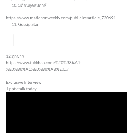
มติชนสุดสัปดาห์
https://www.matichonweekly.com/publicize/article_720691
Gossip Star
12.ทุกข่าว
https://www.tukkhao.com/%E0%B8%A1-
%E0%B8%A1%E0%B8%AB%E0…/
Exclusive Interview
1.pptv talk today