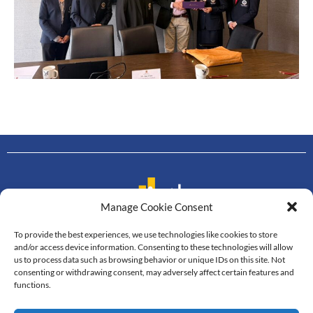
Manage Cookie Consent
To provide the best experiences, we use technologies like cookies to store
Contact us
and/or access device information. Consenting to these technologies will allow
us to process data such as browsing behavior or unique IDs on this site. Not
Department of Mathematics
consenting or withdrawing consent, may adversely affect certain features and
Faculty of Science, Mahidol University
functions.
272 Rama VI Road, Thung Phayathai,
Ratchathewi, Bangkok, 10400