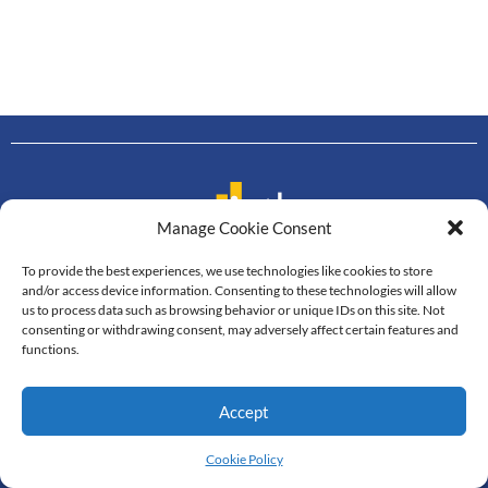
Manage Cookie Consent
To provide the best experiences, we use technologies like cookies to store
Contact us
and/or access device information. Consenting to these technologies will allow
us to process data such as browsing behavior or unique IDs on this site. Not
Department of Mathematics
consenting or withdrawing consent, may adversely affect certain features and
Faculty of Science, Mahidol University
functions.
272 Rama VI Road, Thung Phayathai,
Ratchathewi, Bangkok, 10400
Accept
Tel: +66 2201-5340-3, Fax: +66 2201-5343
© All Rights Reserved
Cookie Policy