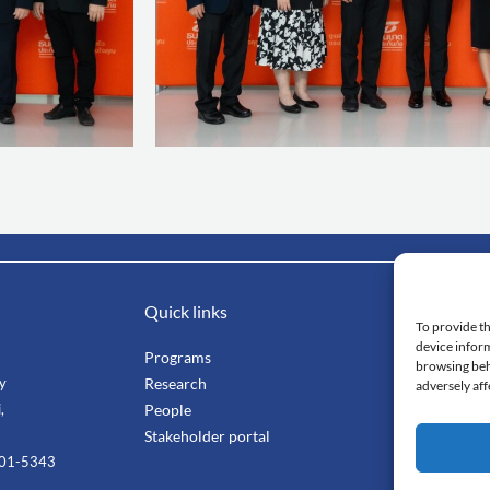
Quick links
Impo
To provide th
device inform
Programs
Mahi
browsing beh
ty
Research
Facu
adversely aff
,
People
Stang
Stakeholder portal
Smar
201-5343
Cent