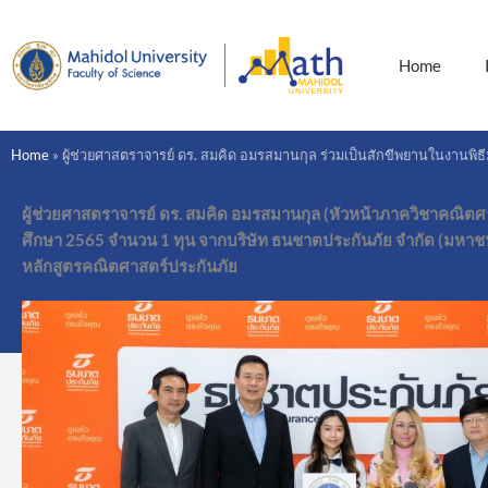
Skip
to
content
Home
Home
»
ผู้ช่วยศาสตราจารย์ ดร. สมคิด อมรสมานกุล ร่วมเป็นสักขีพยานในงานพิ
ผู้ช่วยศาสตราจารย์ ดร. สมคิด อมรสมานกุล (หัวหน้าภาควิชาคณิตศ
ศึกษา 2565 จำนวน 1 ทุน จากบริษัท ธนชาตประกันภัย จำกัด (มหาชน) 
หลักสูตรคณิตศาสตร์ประกันภัย