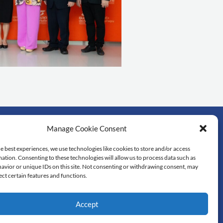
Manage Cookie Consent
rtant links
e best experiences, we use technologies like cookies to store and/or access
ation. Consenting to these technologies will allow us to process data such as
dol University
avior or unique IDs on this site. Not consenting or withdrawing consent, may
lty of Science
ect certain features and functions.
 library
tedu
Accept
re of Excellence in Mathematics