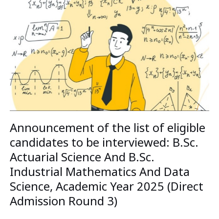
the
list
of
eligible
candidates
to
be
interviewed:
B.Sc.
Actuarial
Science
Announcement of the list of eligible
And
B.Sc.
candidates to be interviewed: B.Sc.
Industrial
Actuarial Science And B.Sc.
Mathematics
Industrial Mathematics And Data
And
Data
Science, Academic Year 2025 (Direct
Science,
Admission Round 3)
Academic
Year