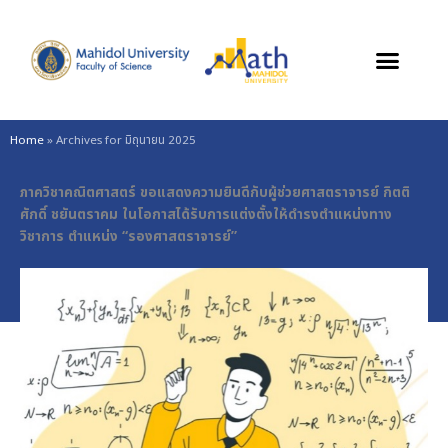
Skip
to
content
Home
»
Archives for มิถุนายน 2025
ภาควิชาคณิตศาสตร์ ขอแสดงความยินดีกับผู้ช่วยศาสตราจารย์ กิตติ
ศักดิ์ ชยันตราคม ในโอกาสได้รับการแต่งตั้งให้ดำรงตำแหน่งทาง
วิชาการ ตำแหน่ง “รองศาสตราจารย์”
List
of
students
accepted
to
B.Sc.
Actuarial
Science