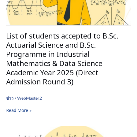
and
B.Sc.
Programme
in
Industrial
List of students accepted to B.Sc.
Mathematics
&
Actuarial Science and B.Sc.
Data
Programme in Industrial
Science
Mathematics & Data Science
Academic
Year
Academic Year 2025 (Direct
2025
Admission Round 3)
(Direct
Admission
Round
ข่าว
/
WebMaster2
3)
Read More »
Announcement
of