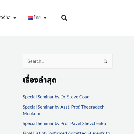
อร์ทัล
ไทย
S
e
เรื่องล่าสุด
a
r
Special Seminar by Dr. Steve Coad
c
Special Seminar by Asst. Prof. Theeradech
h
Mookum
f
Special Seminar by Prof. Pavel Shevchenko
o
Final List of Confirmed Admitted Students to