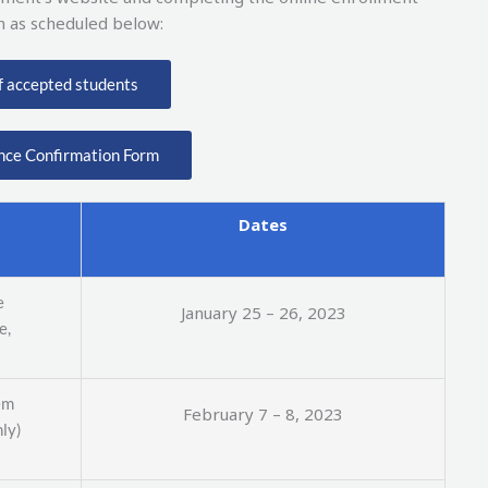
m as scheduled below:
of accepted students
nce Confirmation Form
Dates
e
January 25 – 26, 2023
e,
em
February 7 – 8, 2023
nly)