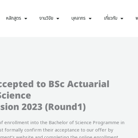
หลักสูตร
งานวิจัย
บุคลากร
เกี่ยวกับ
พ
ccepted to BSc Actuarial
Science
sion 2023 (Round1)
of enrollment into the Bachelor of Science Programme in
st formally confirm their acceptance to our offer by
tment’s website and completing the online enrollment