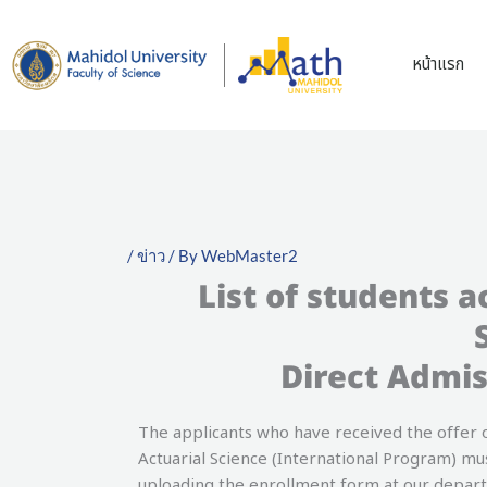
Skip
to
หน้าแรก
content
/
ข่าว
/ By
WebMaster2
List of students a
Direct Admis
The applicants who have received the offer 
Actuarial Science (International Program) mu
uploading the enrollment form at our depar