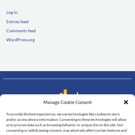
Log in
Entries feed
Comments feed
WordPress.org
Manage Cookie Consent
To provide the best experiences, we use technologies like cookies to store
Contact us
and/or access device information. Consenting to these technologies will allow
us to process data such as browsing behavior or unique IDs on this site. Not
Department of Mathematics
consenting or withdrawing consent, may adversely affect certain features and
Faculty of Science, Mahidol University