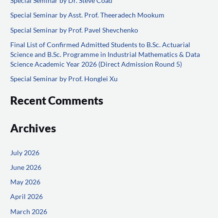
Special Seminar by Dr. Steve Coad
c
Special Seminar by Asst. Prof. Theeradech Mookum
h
f
Special Seminar by Prof. Pavel Shevchenko
o
Final List of Confirmed Admitted Students to B.Sc. Actuarial
Science and B.Sc. Programme in Industrial Mathematics & Data
r
Science Academic Year 2026 (Direct Admission Round 5)
:
Special Seminar by Prof. Honglei Xu
Recent Comments
Archives
July 2026
June 2026
May 2026
April 2026
March 2026