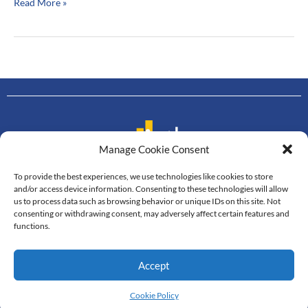
Read More »
Manage Cookie Consent
To provide the best experiences, we use technologies like cookies to store
Contact us
and/or access device information. Consenting to these technologies will allow
us to process data such as browsing behavior or unique IDs on this site. Not
Department of Mathematics
consenting or withdrawing consent, may adversely affect certain features and
Faculty of Science, Mahidol University
functions.
272 Rama VI Road, Thung Phayathai,
Ratchathewi, Bangkok, 10400
Accept
Tel: +66 2201-5340-3, Fax: +66 2201-5343
© All Rights Reserved
Cookie Policy