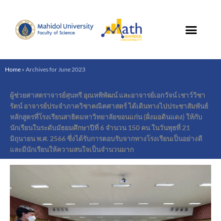
Skip
to
content
Home
»
Archives for June 2023
ผู้ช่วยศาสตราจารย์สุนทรี อุณหพิพัฒน์ และอาจารย์เอกวัจน์ เชาว์วิชา
รัตน์ อาจารย์ประจำภาควิชาคณิตศาสตร์ ได้เดินทางไปประชาสัมพันธ์
หลักสูตรที่โรงเรียนสาธิตมหาวิทยาลัยขอนแก่น (ฝั่งมอดินแดง) ให้กับ
นักเรียนในระดับมัธยมศึกษาปีที่ 6 จำนวน 150 คน ในวันพุธที่ 21
มิถุนายน พ.ศ. 2566 ซึ่งได้รับการตอบรับจากทางโรงเรียนเป็นอย่างดี
และมีนักเรียนให้ความสนใจเป็นจำนวนมาก
ผู้
ช่วย
ศาสตราจารย์
สุนทรี
อุณห