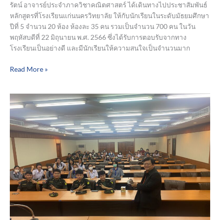
รัตน์ อาจารย์ประจำภาควิชาคณิตศาสตร์ ได้เดินทางไปประชาสัมพันธ์
แก่น
หลักสูตรที่โรงเรียนแก่นนครวิทยาลัย ให้กับนักเรียนในระดับมัธยมศึกษา
นคร
ปีที่ 5 จำนวน 20 ห้อง ห้องละ 35 คน รวมเป็นจำนวน 700 คน ในวัน
วิทยาลัย
พฤหัสบดีที่ 22 มิถุนายน พ.ศ. 2566 ซึ่งได้รับการตอบรับจากทาง
โรงเรียนเป็นอย่างดี และมีนักเรียนให้ความสนใจเป็นจำนวนมาก
Read More »
ผู้
ช่วย
ศาสตราจารย์
สมคิด
อมร
สมาน
กุล
หัวหน้า
ภาค
วิชา
คณิตศาสตร์
ได้