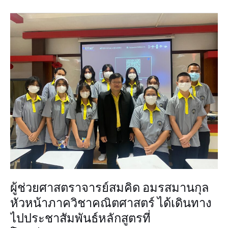
ผู้
ช่วย
ศาสตราจารย์
สมคิด
อมร
สมาน
กุล
หัวหน้า
ภาค
วิชา
คณิตศาสตร์
ได้
เดิน
ทาง
ไป
ผู้ช่วยศาสตราจารย์สมคิด อมรสมานกุล
ประชาสัมพันธ์
หลักสูตร
หัวหน้าภาควิชาคณิตศาสตร์ ได้เดินทาง
ที่
ไปประชาสัมพันธ์หลักสูตรที่
โรงเรียนสาธิต