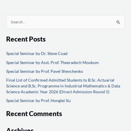
S
e
Recent Posts
a
r
Special Seminar by Dr. Steve Coad
c
Special Seminar by Asst. Prof. Theeradech Mookum
h
f
Special Seminar by Prof. Pavel Shevchenko
o
Final List of Confirmed Admitted Students to B.Sc. Actuarial
Science and B.Sc. Programme in Industrial Mathematics & Data
r
Science Academic Year 2026 (Direct Admission Round 5)
:
Special Seminar by Prof. Honglei Xu
Recent Comments
Archives