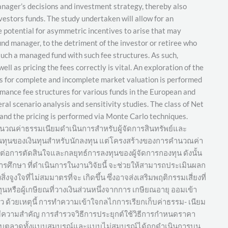
anager’s decisions and investment strategy, thereby also
vestors funds. The study undertaken will allow for an
e potential for asymmetric incentives to arise that may
nd manager, to the detriment of the investor or retiree who
 such a managed fund with such fee structures. As such,
l as pricing the fees correctly is vital. An exploration of the
ods for complete and incomplete market valuation is performed
rmance fee structures for various funds in the European and
l scenario analysis and sensitivity studies. The class of Net
and the pricing is performed via Monte Carlo techniques.
ค่าธรรมเนียมดำเนินการสำหรับผู้จัดการสินทรัพย์และ
้นทุนของเงินทุนสำหรับนักลงทุน แต่โครงสร้างของการคำนวณค่า
ต่อการตัดสินใจและกลยุทธ์การลงทุนของผู้จัดการกองทุน ดังนั้น
ึกษา ที่ดำเนินการในงานวิจัยนี้ จะช่วยให้สามารถประเมินผลก
ใจที่ไม่สมมาตรที่จะ เกิดขึ้น ซึ่งอาจส่งเสริมพฤติกรรมเสี่ยงที่
ทุนหรือผู้เกษียณที่วางเงินส่วนหนึ่งจากการ เกษียณอายุ ออมเข้า
าว ด้วยเหตุนี้ การทำความเข้าใจกลไกการเรียกเก็บค่าธรรม- เนียม
ีความสำคัญ การสำรวจวิธีการประยุกต์ใช้วิธีการกำหนดราคา
ับตลาดทั้งแบบสมบูรณ์และแบบไม่สมบูรณ์ได้ถูกดำเนินการบน