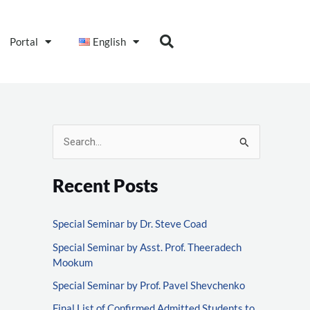
Portal
English
S
e
Recent Posts
a
r
Special Seminar by Dr. Steve Coad
c
Special Seminar by Asst. Prof. Theeradech
h
Mookum
f
Special Seminar by Prof. Pavel Shevchenko
o
Final List of Confirmed Admitted Students to