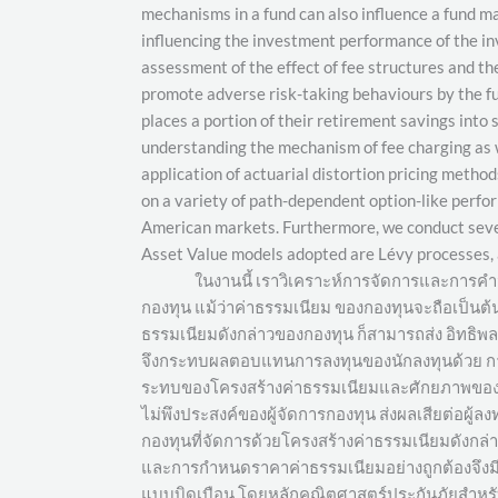
mechanisms in a fund can also influence a fund m
influencing the investment performance of the in
assessment of the effect of fee structures and th
promote adverse risk-taking behaviours by the fu
places a portion of their retirement savings into
understanding the mechanism of fee charging as wel
application of actuarial distortion pricing meth
on a variety of path-dependent option-like perfo
American markets. Furthermore, we conduct severa
Asset Value models adopted are Lévy processes, 
ในงานนี้ เราวิเคราะห์การจัดการและการคำนวณ
กองทุน แม้ว่าค่าธรรมเนียม ของกองทุนจะถือเป็นต
ธรรมเนียมดังกล่าวของกองทุน ก็สามารถส่ง อิทธิพล
จึงกระทบผลตอบแทนการลงทุนของนักลงทุนด้วย การศ
ระทบของโครงสร้างค่าธรรมเนียมและศักยภาพของสิ่งจูง
ไม่พึงประสงค์ของผู้จัดการกองทุน ส่งผลเสียต่อผู้ลง
กองทุนที่จัดการด้วยโครงสร้างค่าธรรมเนียมดังกล่
และการกำหนดราคาค่าธรรมเนียมอย่างถูกต้องจึงม
แบบบิดเบือน โดยหลักคณิตศาสตร์ประกันภัยสำหร