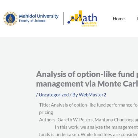
Skip
to
content
Home
Analysis of option-like fund
management via Monte Carlo 
/
Uncategorized
/ By
WebMaster2
Title: Analysis of option-like fund performance 
pricing
Authors: Gareth W. Peters, Mantana Chudtong 
In this work, we analyze the management and
funds is undertaken. While fund fees are considere