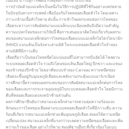
เนื้อเยื่อ นำไปสู่การพัฒนากลยุทธ์การรักษาแบบใหม่
การบำบัดด้วยแม่เหล็กเป็นหนึ่งในวิธีการปฏิบัติที่ใช้กันอย่างแพร่หลาย
ในปัจจุบันทางการแพทย์ เพื่อป้องกันโรคหลอดเลือดหัวใจ โดยเฉพาะ
ภาวะกล้ามเนื้อหัวใจตาย ดังนั้น การเข้าใจผลกระทบต่อการไหลของ
เลือดระหว่างการสัมผัสสนามแม่เหล็กแบบเฉียบพลันจึงมีความสำคัญ
ความแปลกใหม่ของงานวิจัยนี้ คือการเสนอแนวคิดใหม่เกี่ยวกับผลกระ
ทบของสนามแม่เหล็กต่อการไหลของเลือดแบบแม่เหล็กไฮโดรไดนามิก
(MHD) แบบเต้นเป็นจังหวะสามมิติ ในระบบหลอดเลือดหัวใจจำลอง
สามมิติที่มีภาวะตีบ
เลือดถือว่าเป็นของไหลหนืดไม่แน่นอนที่ไม่สามารถบีบอัดได้ ไหลผ่าน
ระบบหลอดเลือดหัวใจ รวมถึงโคนของเส้นเลือดใหญ่ ปีกขวา และแขนง
สองข้างของปีกซ้าย โดยอาศัยแบบจำลอง Carreau ความหนืดของ
เลือดจะขึ้นอยู่กับอุณหภูมิเลือดและพลังงานกระตุ้นแบบอาร์เรเนียส
การศึกษานี้ตรวจสอบผลกระทบของการสัมผัสสนามแม่เหล็กต่อการไหล
ของเลือดและการกระจายอุณหภูมิในระบบหลอดเลือดหัวใจ โดยมีภาวะ
ตีบที่หลอดเลือดแดงลงหน้าซ้ายส่วนต้น
ผลการศึกษายืนยันว่าสนามแม่เหล็กสามารถควบคุมความร้อนและ
ลักษณะการไหลของเลือดผ่านระบบหลอดเลือดหัวใจที่มีภาวะตีบ ความ
ร้อนที่เกิดจากสนามแม่เหล็กช่วยเพิ่มอุณหภูมิเลือด ส่งผลให้ความหนืด
เปลี่ยนแปลง สนามแม่เหล็กที่แรงกว่าจะลดความหนืดของเลือดและเพิ่ม
ความเร็วของเลือด อย่างไรก็ตาม สมมติฐานอื่นๆ ที่เกี่ยวข้องในแบบ