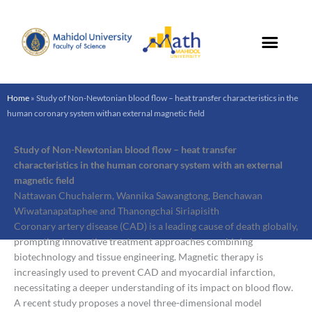
Skip
to
content
Home
»
Study of Non-Newtonian blood flow – heat transfer characteristics in the
human coronary system withan external magnetic field
Study of Non-Newtonian blood flow – heat transfer
characteristics in the
human coronary system with an external
magnetic field
Nattawan Chuchalerm, Wannika Sawangtong, Benchawan
Wiwatanapataphee and Thanongchai Siriapisith
Coronary artery disease (CAD) is a leading cause of death globally,
prompting innovative treatment approaches combining
biotechnology and tissue engineering. Magnetic therapy is
increasingly used to prevent CAD and myocardial infarction,
necessitating a deeper understanding of its impact on blood flow.
A recent study proposes a novel three-dimensional model