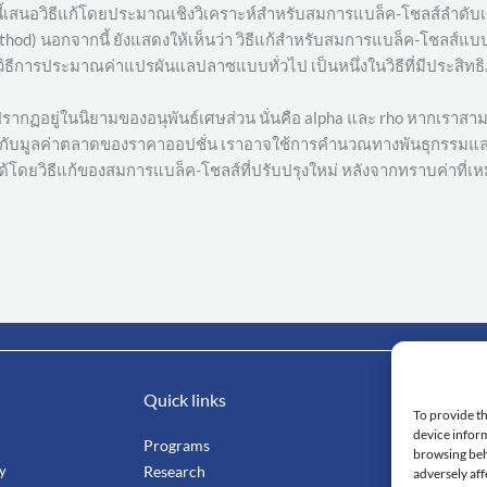
วามนี้เสนอวิธีแก้โดยประมาณเชิงวิเคราะห์สำหรับสมการแบล็ค-โชลส์ลำดั
hod) นอกจากนี้ ยังแสดงให้เห็นว่า วิธีแก้สำหรับสมการแบล็ค-โชลส์แบบ
า วิธีการประมาณค่าแปรผันแลปลาซแบบทั่วไป เป็นหนึ่งในวิธีที่มีประสิท
ปรากฏอยู่ในนิยามของอนุพันธ์เศษส่วน นั่นคือ alpha และ rho หากเราสา
คียงกับมูลค่าตลาดของราคาออปชั่น เราอาจใช้การคำนวณทางพันธุกรรมและ
ดยวิธีแก้ของสมการแบล็ค-โชลส์ที่ปรับปรุงใหม่ หลังจากทราบค่าที่เห
Quick links
Impo
To provide th
device inform
Programs
Mahi
browsing beh
ty
Research
Facu
adversely aff