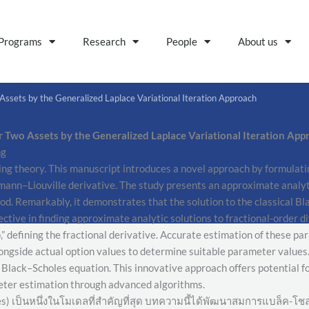
Programs
Research
People
About us
Assets by the Generalized Laplace Variational Iteration Approach
r Two Assets by the Generalized Laplace Variational
Iteration App
ng
ing theory. This manuscript introduces a novel approach by formulati
mann–Liouville derivative. The study presents an approximate analytic
od. Remarkably, it demonstrates that the solution to the classical B
ective in finding approximate analytic solutions to fractional-order d
 defining the fractional derivative. Accurate estimation of these para
longside actual option values to determine suitable parameter value
d Black–Scholes equation. This innovative approach offers potential f
eter estimation through advanced algorithms.
เป็นหนึ่งในโมเดลที่สำคัญที่สุด บทความนี้ได้พัฒนาสมการแบล็ค-โชล