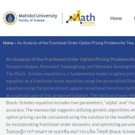
Skip
to
content
Home
Home
»
An Analysis of the Fractional-Order Option Pricing Problemvfor Two 
An Analysis of the Fractional-Order Option Pricing Problem
v
fo
Sivaporn Ampun, Panumart Sawangtong, and Wannika Sawangto
The Black–Scholes equation is a fundamental model in option pric
equation as a fractional-order equation using the generalized Rie
equation using the generalized Laplace variational iteration meth
as a special case of this proposed solution. The method proves eff
Black–Scholes equation includes two parameters, “alpha” and “rho,”
accuracy. The manuscript suggests utilizing genetic algorithms a
option pricing can be calculated using the solution to the modifie
by incorporating fractional-order dynamics and optimizing param
ในทฤษฎีการกำหนดราคาออปชั่น สมการแบล็ค-โชลส์ (Black-Scholes) 