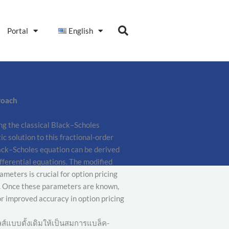
Portal
English
roach
ng the classical Black–Scholes
 solution to this fractional-order
lack–Scholes equation can be derived
ifferential equations. The modified
meters is crucial for option pricing
s. Once these parameters are known,
or improved accuracy in option pricing
ส์แบบดั้งเดิมให้เป็นสมการแบล็ค-