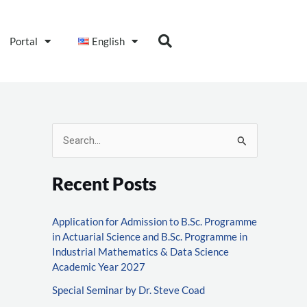
Portal
English
S
e
Recent Posts
a
r
Application for Admission to B.Sc. Programme
c
in Actuarial Science and B.Sc. Programme in
h
Industrial Mathematics & Data Science
f
Academic Year 2027
o
Special Seminar by Dr. Steve Coad