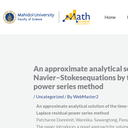
Skip
to
content
Home
An approximate analytical so
Navier–Stokesequations by t
power series method
/
Uncategorized
/ By
WebMaster2
An approximate analytical solution of the time
Laplace residual power series method
Patcharee Dunnimit, Wannika. Sawangtong, Pa
The paper introduces a novel approach for solving