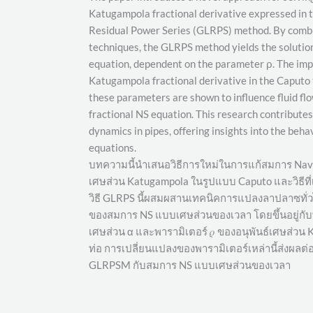
Katugampola fractional derivative expressed in
Residual Power Series (GLRPS) method. By combi
techniques, the GLRPS method yields the solution,
equation, dependent on the parameter ρ. The impa
Katugampola fractional derivative in the Caputo ty
these parameters are shown to influence fluid fl
fractional NS equation. This research contributes
dynamics in pipes, offering insights into the beh
equations.
บทความนี้นำเสนอวิธีการใหม่ในการแก้สมการ Navi
เศษส่วน Katugampola ในรูปแบบ Caputo และวิธีที่
วิธี GLRPS นี้ผสมผสานเทคนิคการแปลงลาปลาซทั่วไป
ของสมการ NS แบบเศษส่วนของเวลา โดยขึ้นอยู่กับ
เศษส่วน α และพารามิเตอร์ 𝜌 ของอนุพันธ์เศษส
ท่อ การเปลี่ยนแปลงของพารามิเตอร์เหล่านี้ส่งผ
GLRPSM กับสมการ NS แบบเศษส่วนของเวลา