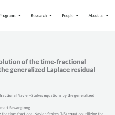
Programs
Research
People
About us
lution of the time-fractional
he generalized Laplace residual
-fractional Navier–Stokes
equations by the generalized
numart Sawangtong
 the time-fractional Navier-Stokes (NS) equation utilizing the